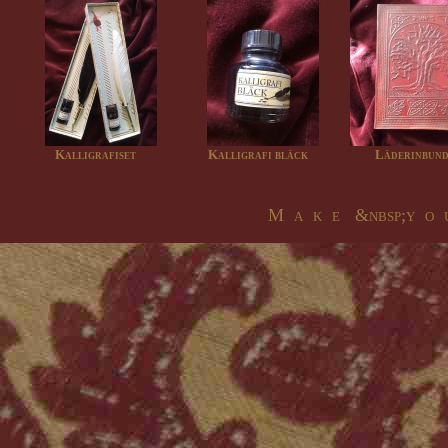
Kalligrafiset
Kalligrafi bläck
Läderinbunde
M a k e &nbsp;y o u