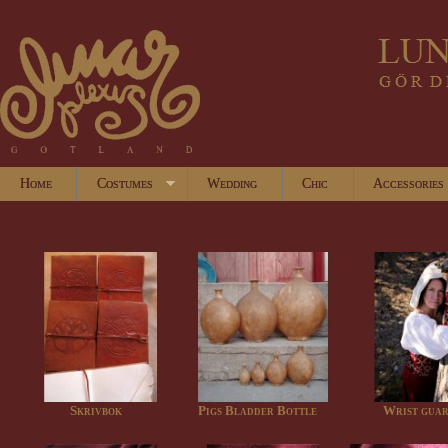
Home
Costumes
Wedding
Chic
Accessories
Skrivbok
Pigs Bladder Bottle
Wrist gua