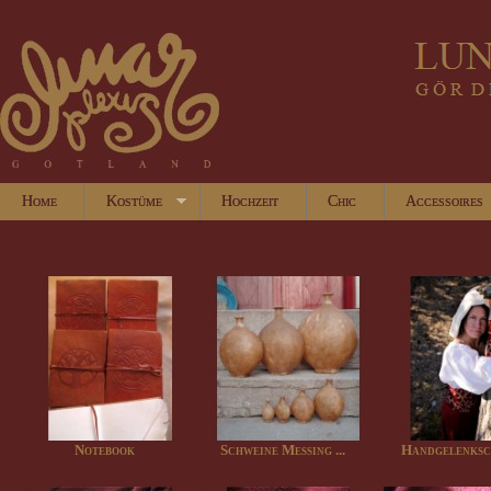
Home
Kostüme
Hochzeit
Chic
Accessoires
Notebook
Schweine Messing ...
Handgelenksc