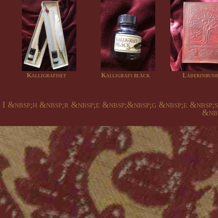
Kalligrafiset
Kalligrafi bläck
Läderinbunde
I &nbsp;h &nbsp;r &nbsp;e &nbsp;&nbsp;g &nbsp;e &nbsp;
&nbs