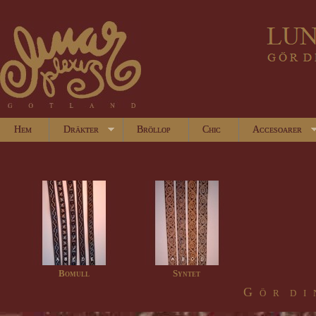
Hem
Dräkter
Bröllop
Chic
Accesoarer
Bomull
Syntet
G ö r d i 