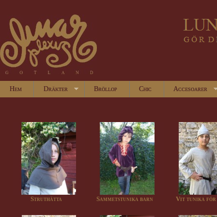
Hem
Dräkter
Bröllop
Chic
Accesoarer
Struthätta
Sammetstunika barn
Vit tunika för