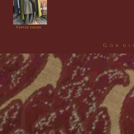
Väpnar tabard
G ö r d i 