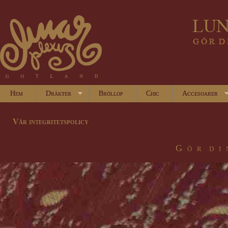
Hem
Dräkter
Bröllop
Chic
Accesoarer
Vår integritetspolicy
G ö r d i 