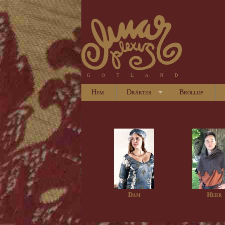
Hem
Dräkter
Bröllop
Dam
Herr