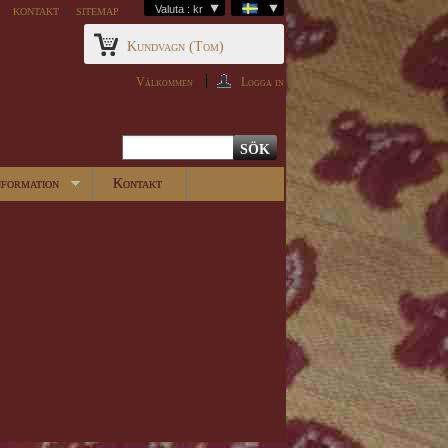
kontakt
sitemap
Valuta : kr
Kundvagn
(Tom)
Välkommen
Logga in
nformation
Kontakt