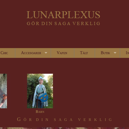
Chic
Accesoarer
Vapen
Tält
Butik
I
Barn
G ö r d i n s a g a v e r k l i g