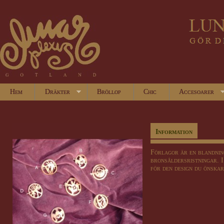
Hem
Dräkter
Bröllop
Chic
Accesoarer
Information
Förlagor är en blandnin
bronsåldersristningar. I
för den design du önskar