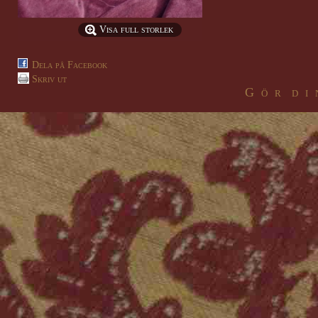
Visa full storlek
Dela på Facebook
Skriv ut
G ö r d i 