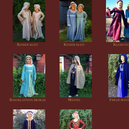
Kinder kleit
Kinder kleit
Kleidung
Barnklänning brokad
Mantel
Fdrad mant