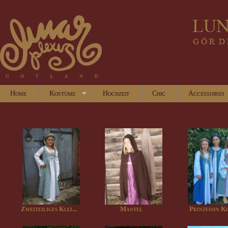
Home
Kostüme
Hochzeit
Chic
Accessoires
Zweiteiliges Klei...
Mantel
Prinzessin K