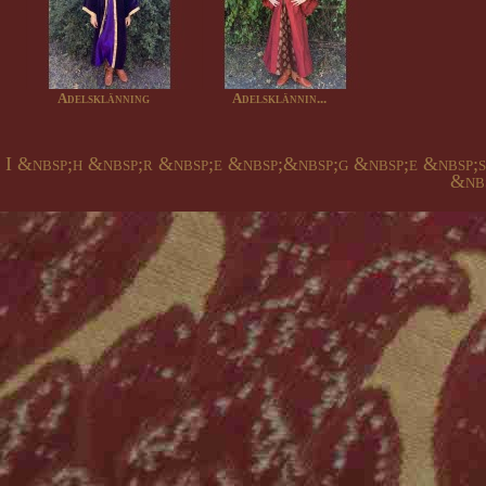
Adelsklänning
Adelsklännin...
I &nbsp;h &nbsp;r &nbsp;e &nbsp;&nbsp;g &nbsp;e &nbsp;
&nbs