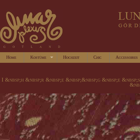
Home
Kostüme
Hochzeit
Chic
Accessoires
I &nbsp;h &nbsp;r &nbsp;e &nbsp;&nbsp;g &nbsp;e &nbsp;
&nbs