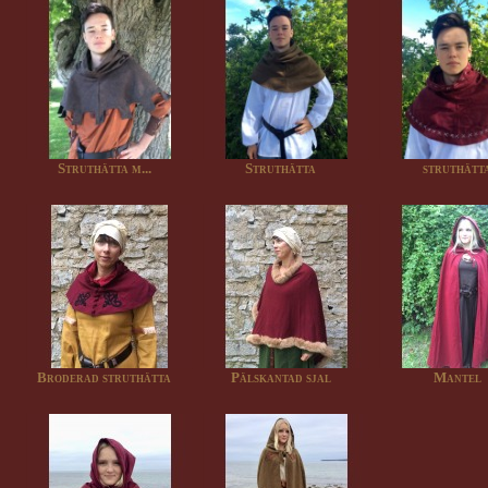
Struthätta m...
Struthätta
struthätt
Broderad struthätta
Pälskantad sjal
Mantel