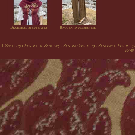
Broderad struthätta
Broderad ullmantel
I &nbsp;h &nbsp;r &nbsp;e &nbsp;&nbsp;g &nbsp;e &nbsp;
&nbs