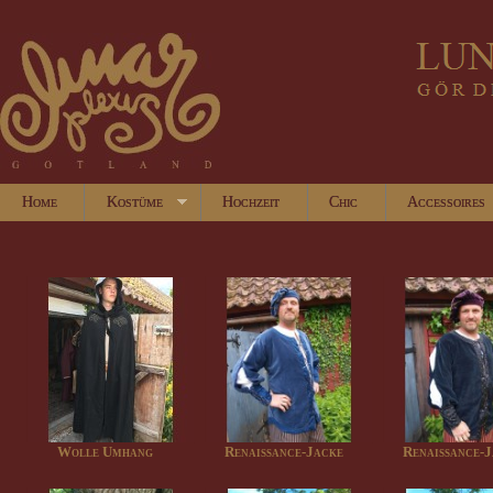
Home
Kostüme
Hochzeit
Chic
Accessoires
Wolle Umhang
Renaissance-Jacke
Renaissance-