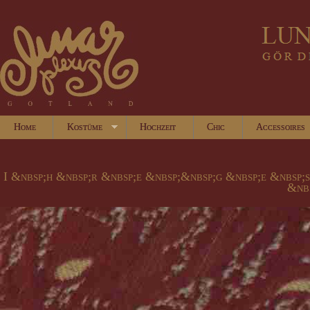
Home
Kostüme
Hochzeit
Chic
Accessoires
I &nbsp;h &nbsp;r &nbsp;e &nbsp;&nbsp;g &nbsp;e &nbsp;
&nbs