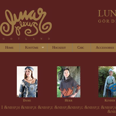
Home
Kostüme
Hochzeit
Chic
Accessoires
Dame
Herr
Kinder
I &nbsp;h &nbsp;r &nbsp;e &nbsp;&nbsp;g &nbsp;e &nbsp;
&nbs