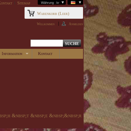
ontakt
Sitemap
Währung : kr
Warenkorb
(Leer)
Willkommen
Anmelden
Information
Kontakt
bsp;h &nbsp;t &nbsp;e &nbsp;&nbsp;r