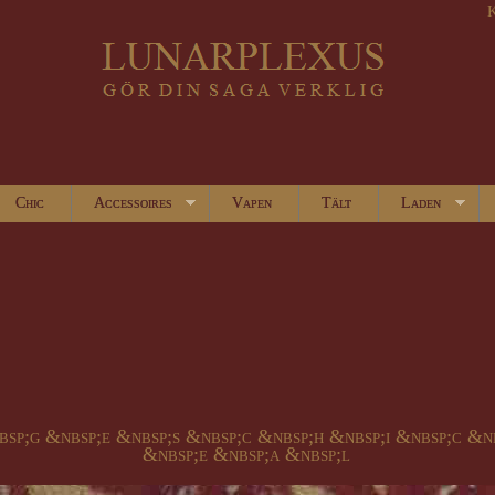
K
Chic
Accessoires
Vapen
Tält
Laden
bsp;g &nbsp;e &nbsp;s &nbsp;c &nbsp;h &nbsp;i &nbsp;c &n
&nbsp;e &nbsp;a &nbsp;l