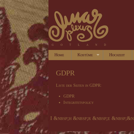
Home
Kostüme
Hochzeit
GDPR
Liste der Seiten in GDPR:
GDPR
Integritetspolicy
I &nbsp;h &nbsp;r &nbsp;e &nbsp;&n