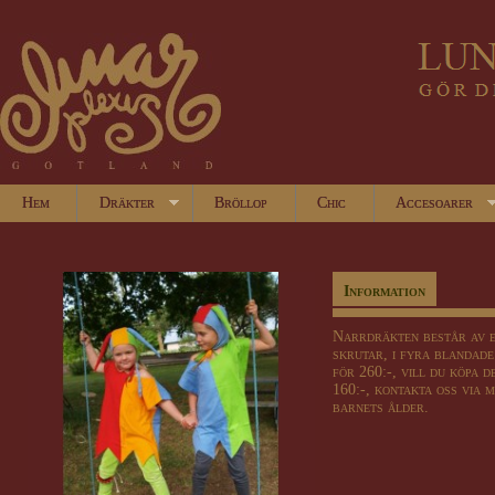
Hem
Dräkter
Bröllop
Chic
Accesoarer
Information
Narrdräkten består av e
skrutar, i fyra blandade
för 260:-, vill du köpa d
160:-, kontakta oss via 
barnets ålder.