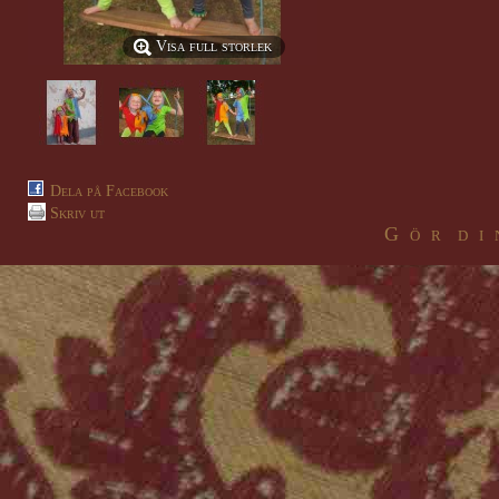
Visa full storlek
Dela på Facebook
Skriv ut
G ö r d i 