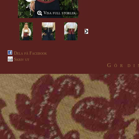
Visa full storlek
Dela på Facebook
Skriv ut
G ö r d i 