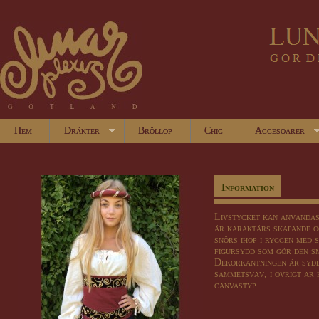
Hem
Dräkter
Bröllop
Chic
Accesoarer
Information
Livstycket kan användas 
är karaktärs skapande o
snörs ihop i ryggen med 
figursydd som gör den s
Dekorkantningen är syd
sammetsväv, i övrigt är
canvastyp.