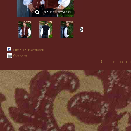
Visa full storlek
Dela på Facebook
Skriv ut
G ö r d i 