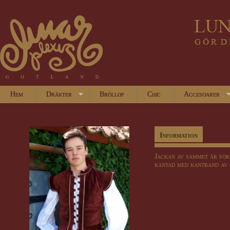
Hem
Dräkter
Bröllop
Chic
Accesoarer
Information
Jackan av sammet är för
kantad med kantband av 