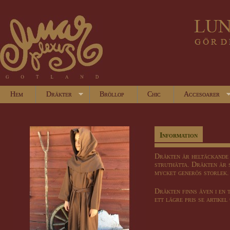
Hem
Dräkter
Bröllop
Chic
Accesoarer
Information
Dräkten är heltäckande 
struthätta. Dräkten är 
mycket generös storlek.
Dräkten finns även i en 
ett lägre pris se artikel