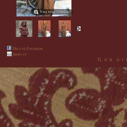
Visa full storlek
Dela på Facebook
Skriv ut
G ö r d i 