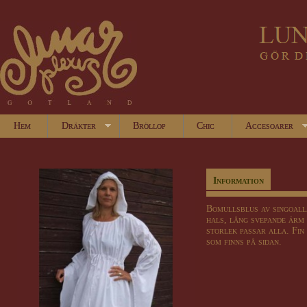
Hem
Dräkter
Bröllop
Chic
Accesoarer
Information
Bomullsblus av singoall
hals, lång svepande ärm
storlek passar alla. Fin
som finns på sidan.