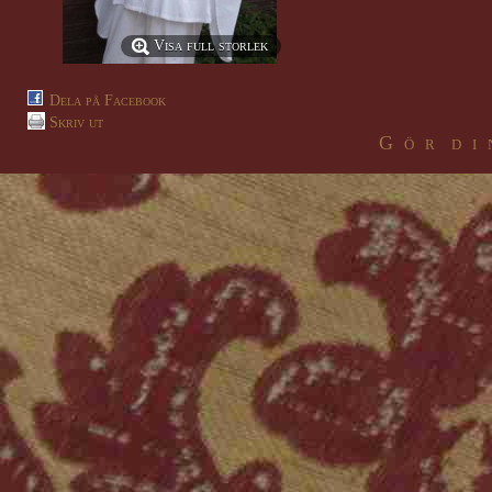
Visa full storlek
Dela på Facebook
Skriv ut
G ö r d i 