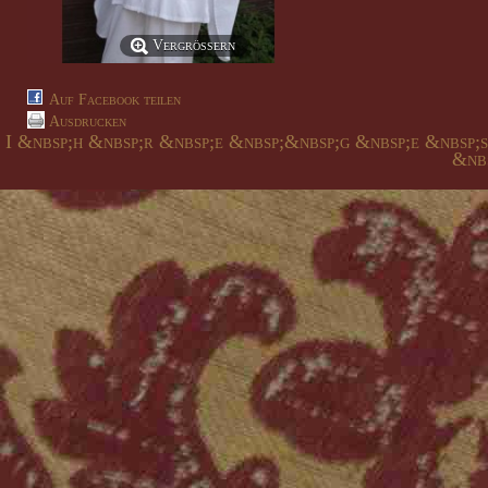
Vergrößern
Auf Facebook teilen
Ausdrucken
I &nbsp;h &nbsp;r &nbsp;e &nbsp;&nbsp;g &nbsp;e &nbsp;
&nbs