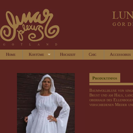
Home
Kostüme
Hochzeit
Chic
Accessoires
Produktinfos
Baumwollbluse
von
sing
Brust
und
am
Hals,
lang
oberhalb des Ellenboge
verschiedenen
Mieder un