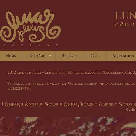
Home
Kostüme
Hochzeit
Chic
Accessoires
2012 sind wir auch während der "Mittelalterwoche" (Kalenderwoche 32
Während den übrigen Events auf Gotland bleiben wir in diesem Jahr zu
willkommen!
I &nbsp;h &nbsp;r &nbsp;e &nbsp;&nbsp;g &nbsp;e &nbsp;
&nbs