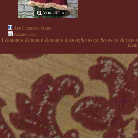
Vergrößern
Auf Facebook teilen
Ausdrucken
I &nbsp;h &nbsp;r &nbsp;e &nbsp;&nbsp;g &nbsp;e &nbsp;
&nbs