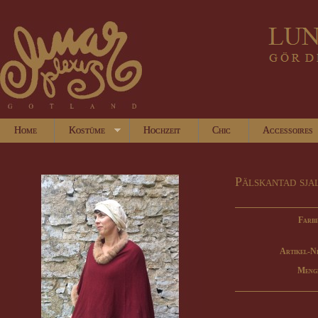
Home
Kostüme
Hochzeit
Chic
Accessoires
Pälskantad sja
Farbe
Artikel-N
Meng