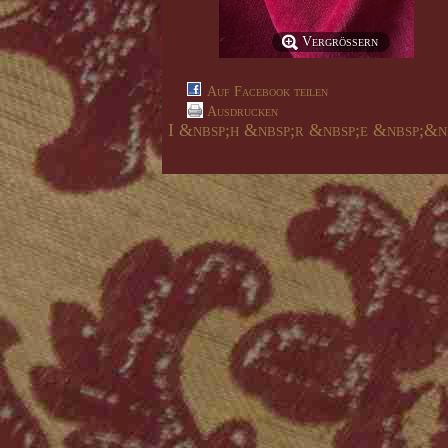
Vergrößern
Auf Facebook teilen
Ausdrucken
I &nbsp;h &nbsp;r &nbsp;e &nbsp;&n