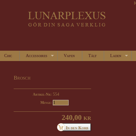
K
Chic
Accessoires
Vapen
Tält
Laden
Brosch
554
Artikel-Nr:
Menge:
240,00 kr