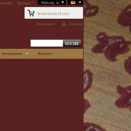
ontakt
Sitemap
Währung : kr
Warenkorb
(Leer)
Willkommen
Anmelden
Information
Kontakt