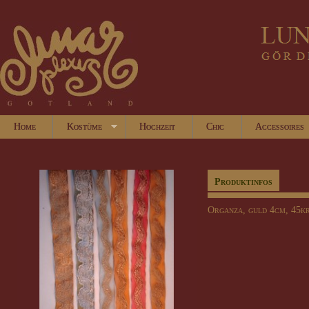
Home
Kostüme
Hochzeit
Chic
Accessoires
Produktinfos
Organza, guld 4cm, 45kr