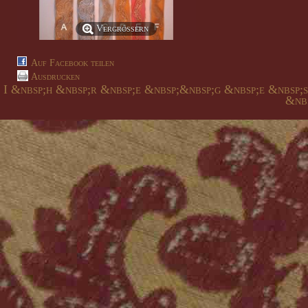
Vergrößern
Auf Facebook teilen
Ausdrucken
I &nbsp;h &nbsp;r &nbsp;e &nbsp;&nbsp;g &nbsp;e &nbsp;
&nbs