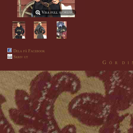
Visa full storlek
Dela på Facebook
Skriv ut
G ö r d i 