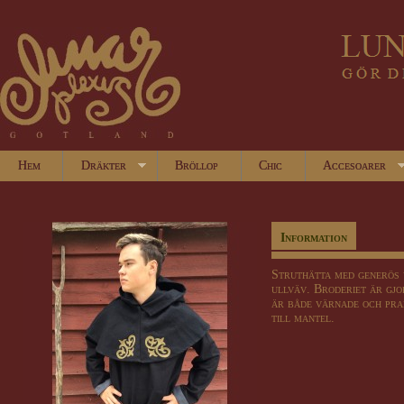
Hem
Dräkter
Bröllop
Chic
Accesoarer
Information
Struthätta med generös v
ullväv. Broderiet är gj
är både värnade och pra
till mantel.