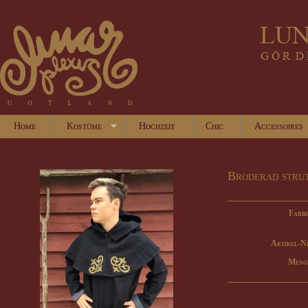
Home
Kostüme
Hochzeit
Chic
Accessoires
Broderad stru
Farbe
Artikel-N
Meng