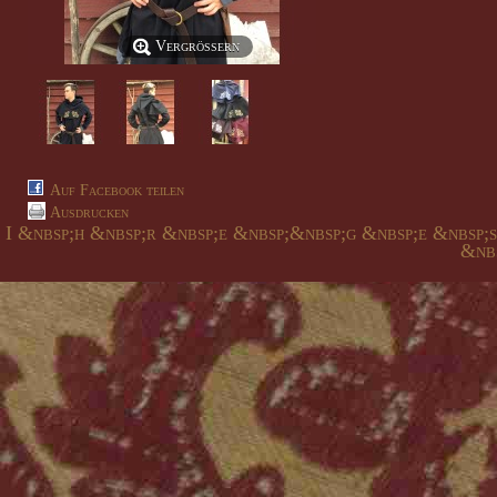
Vergrößern
Auf Facebook teilen
Ausdrucken
I &nbsp;h &nbsp;r &nbsp;e &nbsp;&nbsp;g &nbsp;e &nbsp;
&nbs