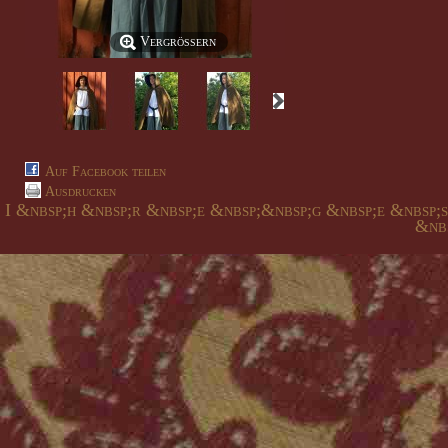
Vergrößern
Auf Facebook teilen
Ausdrucken
I &nbsp;h &nbsp;r &nbsp;e &nbsp;&nbsp;g &nbsp;e &nbsp;
&nbs