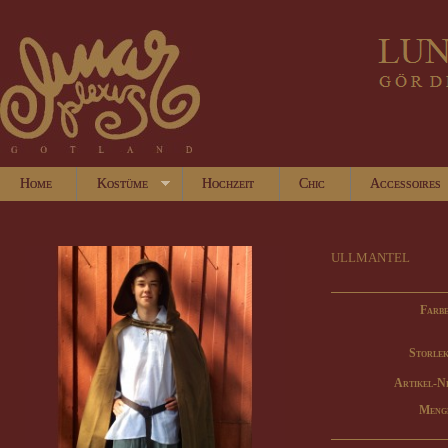
Home
Kostüme
Hochzeit
Chic
Accessoires
ullmantel
Farbe
Storlek
Artikel-N
Meng