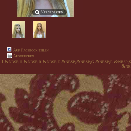
Vergrößern
Auf Facebook teilen
Ausdrucken
I &nbsp;h &nbsp;r &nbsp;e &nbsp;&nbsp;g &nbsp;e &nbsp;
&nbs