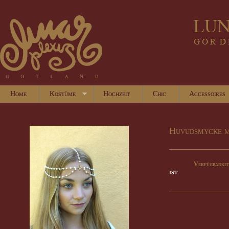
Home
Kostüme
Hochzeit
Chic
Accessoires
Huvudsmycke m
Verfügbarkei
IST