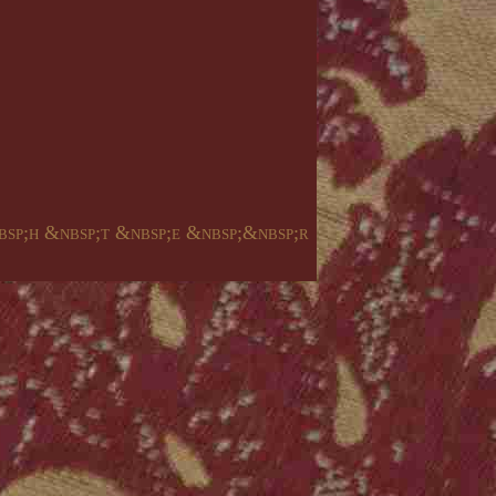
bsp;h &nbsp;t &nbsp;e &nbsp;&nbsp;r