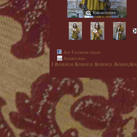
Vergrößern
Auf Facebook teilen
Ausdrucken
I &nbsp;h &nbsp;r &nbsp;e &nbsp;&n