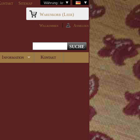
ontakt
Sitemap
Währung : kr
Warenkorb
(Leer)
Willkommen
Anmelden
Information
Kontakt