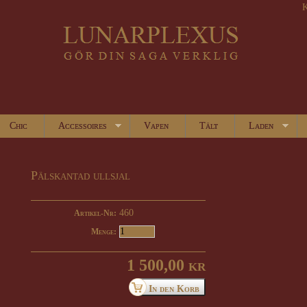
K
Chic
Accessoires
Vapen
Tält
Laden
Pälskantad ullsjal
460
Artikel-Nr:
Menge:
1 500,00 kr