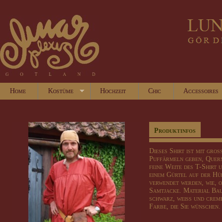
Home
Kostüme
Hochzeit
Chic
Accessoires
Produktinfos
Dieses Shirt
ist
mit groß
Puffärmeln
geben
,
Quer
feine
Weite des
T-Shirt 
einem Gürtel
auf der Hü
verwendet werden
, wie,
Samtjacke
.
Material Ba
schwarz, weiß und
crem
Farbe, die Sie
wünschen.