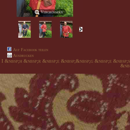
Vergrößern
Auf Facebook teilen
Ausdrucken
I &nbsp;h &nbsp;r &nbsp;e &nbsp;&nbsp;g &nbsp;e &nbsp;
&nbs