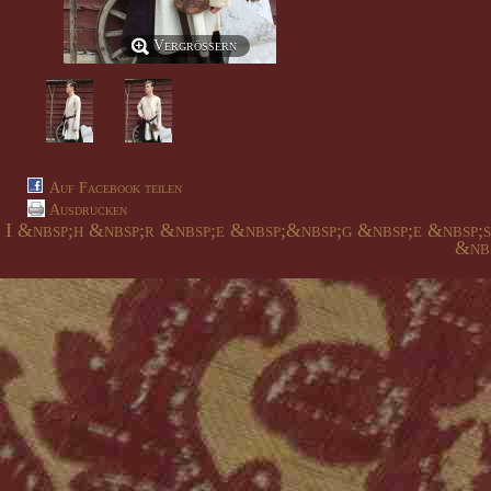
Vergrößern
Auf Facebook teilen
Ausdrucken
I &nbsp;h &nbsp;r &nbsp;e &nbsp;&nbsp;g &nbsp;e &nbsp;
&nbs