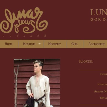
Home
Kostüme
Hochzeit
Chic
Accessoires
Kjortel
Farbe
Storlek
Artikel-N
Meng