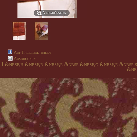
Vergrößern
Auf Facebook teilen
Ausdrucken
I &nbsp;h &nbsp;r &nbsp;e &nbsp;&nbsp;g &nbsp;e &nbsp;
&nbs