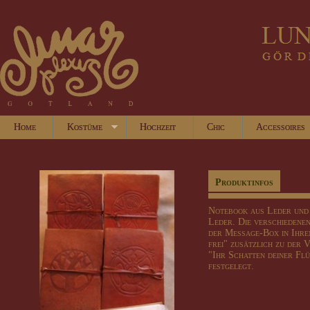
Home
Kostüme
Hochzeit
Chic
Accessoires
Produktinfos
Notebook
aus Leder und
Leder.
Die verschiedene
der Message-Box
in Ihr
frei"
zusätzlich zu der
V
"Ihr
Schatten
deiner Fl
festgelegt.