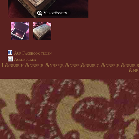
Vergrößern
Auf Facebook teilen
Ausdrucken
I &nbsp;h &nbsp;r &nbsp;e &nbsp;&nbsp;g &nbsp;e &nbsp;
&nbs