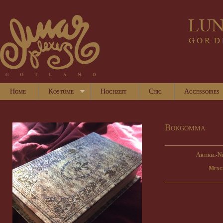
Home
Kostüme
Hochzeit
Chic
Accessoires
Bokgömma
Artikel-N
Meng