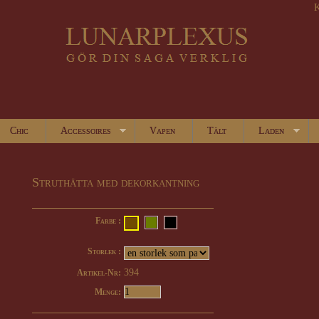
K
Chic
Accessoires
Vapen
Tält
Laden
Struthätta med dekorkantning
Farbe :
Storlek :
394
Artikel-Nr:
Menge: