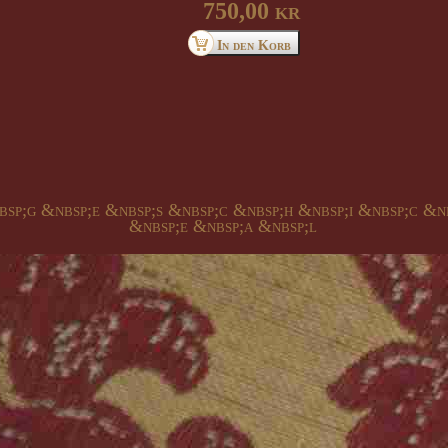
750,00 kr
bsp;g &nbsp;e &nbsp;s &nbsp;c &nbsp;h &nbsp;i &nbsp;c &n
&nbsp;e &nbsp;a &nbsp;l