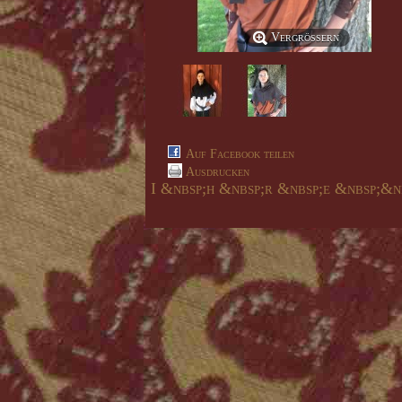
Vergrößern
Auf Facebook teilen
Ausdrucken
I &nbsp;h &nbsp;r &nbsp;e &nbsp;&n