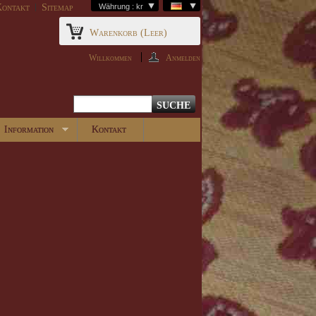
ontakt
Sitemap
Währung : kr
Warenkorb
(Leer)
Willkommen
Anmelden
Information
Kontakt