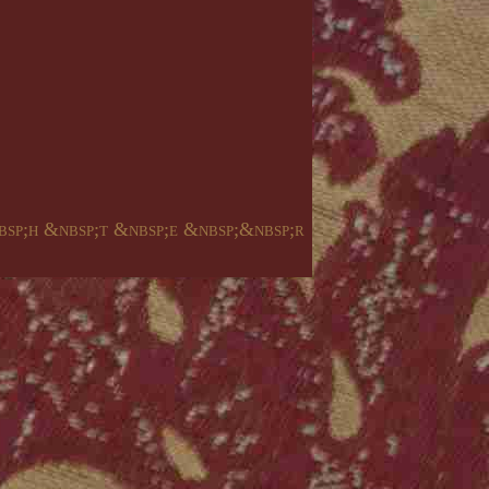
bsp;h &nbsp;t &nbsp;e &nbsp;&nbsp;r