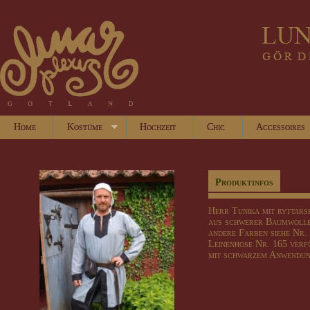
Home
Kostüme
Hochzeit
Chic
Accessoires
Produktinfos
Herr Tunika mit ryttarsp
aus schwerer Baumwolle
andere Farben siehe Nr. 
Leinenhose Nr. 165 verf
mit schwarzem Anwendun