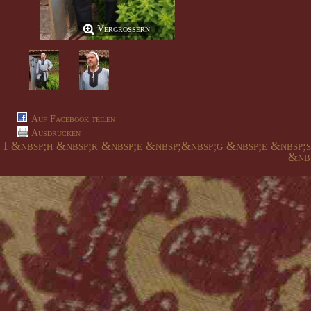
Vergrößern
Auf Facebook teilen
Ausdrucken
I &nbsp;h &nbsp;r &nbsp;e &nbsp;&nbsp;g &nbsp;e &nbsp;
&nbs